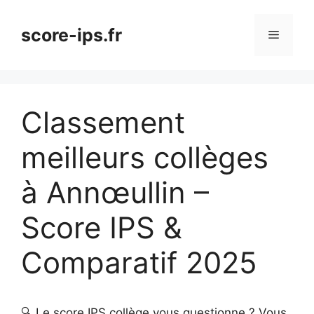
Aller
au
score-ips.fr
Menu
contenu
Classement
meilleurs collèges
à Annœullin –
Score IPS &
Comparatif 2025
🔍 Le score IPS collège vous questionne ? Vous