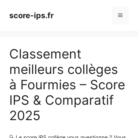
Aller
au
score-ips.fr
Menu
contenu
Classement
meilleurs collèges
à Fourmies – Score
IPS & Comparatif
2025
🔍 Le score IPS collège vous questionne ? Vous