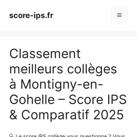
Aller
au
score-ips.fr
Menu
contenu
Classement
meilleurs collèges
à Montigny-en-
Gohelle – Score IPS
& Comparatif 2025
🔍 Le score IPS collège vous questionne ? Vous