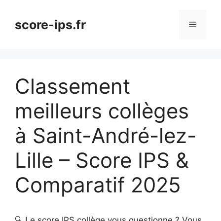
Aller
au
score-ips.fr
Menu
contenu
Classement
meilleurs collèges
à Saint-André-lez-
Lille – Score IPS &
Comparatif 2025
🔍 Le score IPS collège vous questionne ? Vous