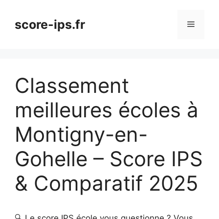
Aller
au
score-ips.fr
Menu
contenu
Classement
meilleures écoles à
Montigny-en-
Gohelle – Score IPS
& Comparatif 2025
🔍 Le score IPS école vous questionne ? Vous