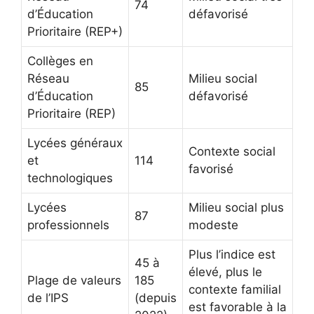
74
d’Éducation
défavorisé
Prioritaire (REP+)
Collèges en
Réseau
Milieu social
85
d’Éducation
défavorisé
Prioritaire (REP)
Lycées généraux
Contexte social
et
114
favorisé
technologiques
Lycées
Milieu social plus
87
professionnels
modeste
Plus l’indice est
45 à
élevé, plus le
Plage de valeurs
185
contexte familial
de l’IPS
(depuis
est favorable à la