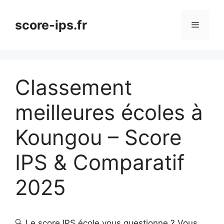
Aller
au
score-ips.fr
Menu
contenu
Classement
meilleures écoles à
Koungou – Score
IPS & Comparatif
2025
🔍 Le score IPS école vous questionne ? Vous