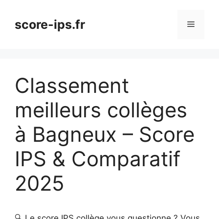
Aller
au
score-ips.fr
Menu
contenu
Classement
meilleurs collèges
à Bagneux – Score
IPS & Comparatif
2025
🔍 Le score IPS collège vous questionne ? Vous