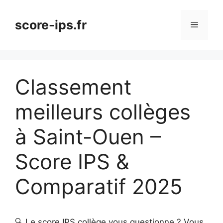
Aller
au
score-ips.fr
Menu
contenu
Classement
meilleurs collèges
à Saint-Ouen –
Score IPS &
Comparatif 2025
🔍 Le score IPS collège vous questionne ? Vous