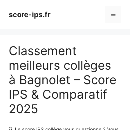
Aller
au
score-ips.fr
Menu
contenu
Classement
meilleurs collèges
à Bagnolet – Score
IPS & Comparatif
2025
🔍 Le score IPS collège vous questionne ? Vous