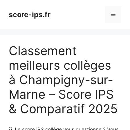
Aller
au
score-ips.fr
Menu
contenu
Classement
meilleurs collèges
à Champigny-sur-
Marne – Score IPS
& Comparatif 2025
🔍 Le score IPS collège vous questionne ? Vous