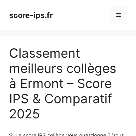
Aller
au
score-ips.fr
Menu
contenu
Classement
meilleurs collèges
à Ermont – Score
IPS & Comparatif
2025
🔍 Le score IPS collège vous questionne ? Vous