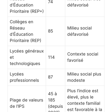
74
d’Éducation
défavorisé
Prioritaire (REP+)
Collèges en
Réseau
Milieu social
85
d’Éducation
défavorisé
Prioritaire (REP)
Lycées généraux
Contexte social
et
114
favorisé
technologiques
Lycées
Milieu social plus
87
professionnels
modeste
Plus l’indice est
45 à
élevé, plus le
Plage de valeurs
185
contexte familial
de l’IPS
(depuis
est favorable à la