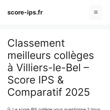
Aller
au
score-ips.fr
Menu
contenu
Classement
meilleurs collèges
à Villiers-le-Bel –
Score IPS &
Comparatif 2025
🔍 Le score IPS collège vous questionne ? Vous