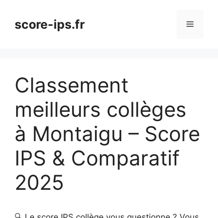
Aller
au
score-ips.fr
Menu
contenu
Classement
meilleurs collèges
à Montaigu – Score
IPS & Comparatif
2025
🔍 Le score IPS collège vous questionne ? Vous