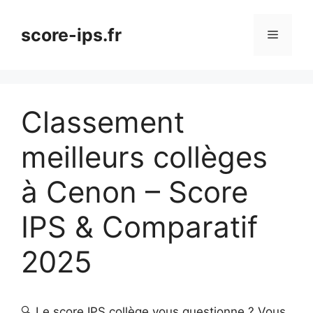
Aller
au
score-ips.fr
Menu
contenu
Classement
meilleurs collèges
à Cenon – Score
IPS & Comparatif
2025
🔍 Le score IPS collège vous questionne ? Vous