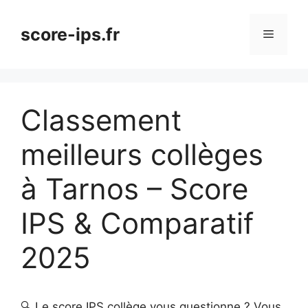
Aller
au
score-ips.fr
Menu
contenu
Classement
meilleurs collèges
à Tarnos – Score
IPS & Comparatif
2025
🔍 Le score IPS collège vous questionne ? Vous