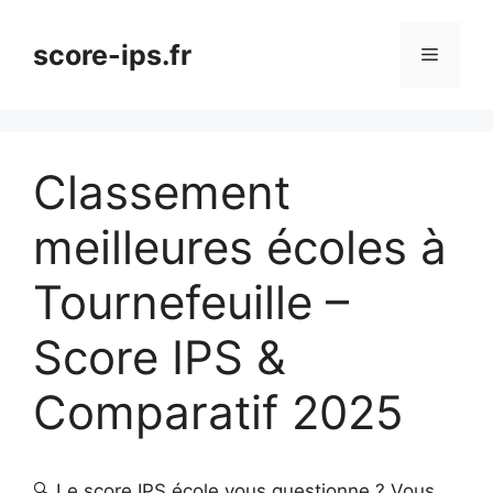
Aller
au
score-ips.fr
Menu
contenu
Classement
meilleures écoles à
Tournefeuille –
Score IPS &
Comparatif 2025
🔍 Le score IPS école vous questionne ? Vous