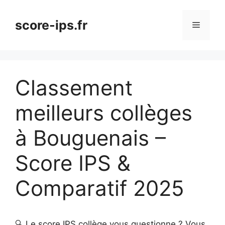
Aller
au
score-ips.fr
Menu
contenu
Classement
meilleurs collèges
à Bouguenais –
Score IPS &
Comparatif 2025
🔍 Le score IPS collège vous questionne ? Vous