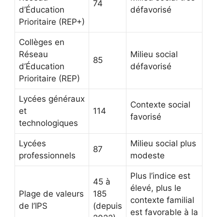
74
d’Éducation
défavorisé
Prioritaire (REP+)
Collèges en
Réseau
Milieu social
85
d’Éducation
défavorisé
Prioritaire (REP)
Lycées généraux
Contexte social
et
114
favorisé
technologiques
Lycées
Milieu social plus
87
professionnels
modeste
Plus l’indice est
45 à
élevé, plus le
Plage de valeurs
185
contexte familial
de l’IPS
(depuis
est favorable à la