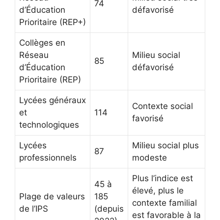
74
d’Éducation
défavorisé
Prioritaire (REP+)
Collèges en
Réseau
Milieu social
85
d’Éducation
défavorisé
Prioritaire (REP)
Lycées généraux
Contexte social
et
114
favorisé
technologiques
Lycées
Milieu social plus
87
professionnels
modeste
Plus l’indice est
45 à
élevé, plus le
Plage de valeurs
185
contexte familial
de l’IPS
(depuis
est favorable à la