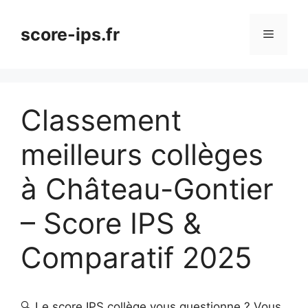
Aller
au
score-ips.fr
Menu
contenu
Classement
meilleurs collèges
à Château-Gontier
– Score IPS &
Comparatif 2025
🔍 Le score IPS collège vous questionne ? Vous