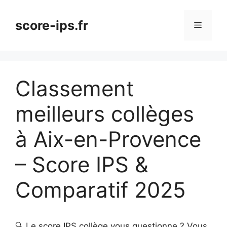
Aller
au
score-ips.fr
Menu
contenu
Classement
meilleurs collèges
à Aix-en-Provence
– Score IPS &
Comparatif 2025
🔍 Le score IPS collège vous questionne ? Vous