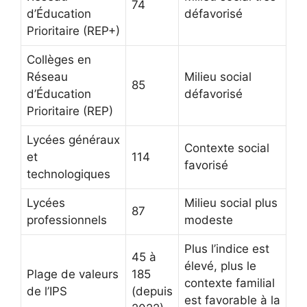
74
d’Éducation
défavorisé
Prioritaire (REP+)
Collèges en
Réseau
Milieu social
85
d’Éducation
défavorisé
Prioritaire (REP)
Lycées généraux
Contexte social
et
114
favorisé
technologiques
Lycées
Milieu social plus
87
professionnels
modeste
Plus l’indice est
45 à
élevé, plus le
Plage de valeurs
185
contexte familial
de l’IPS
(depuis
est favorable à la