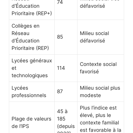
74
d’Éducation
défavorisé
Prioritaire (REP+)
Collèges en
Réseau
Milieu social
85
d’Éducation
défavorisé
Prioritaire (REP)
Lycées généraux
Contexte social
et
114
favorisé
technologiques
Lycées
Milieu social plus
87
professionnels
modeste
Plus l’indice est
45 à
élevé, plus le
Plage de valeurs
185
contexte familial
de l’IPS
(depuis
est favorable à la