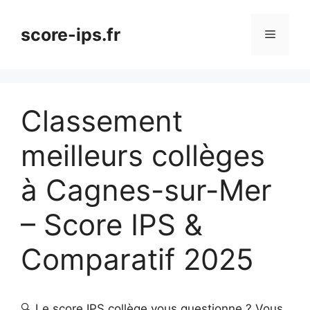
Aller
au
score-ips.fr
Menu
contenu
Classement
meilleurs collèges
à Cagnes-sur-Mer
– Score IPS &
Comparatif 2025
🔍 Le score IPS collège vous questionne ? Vous