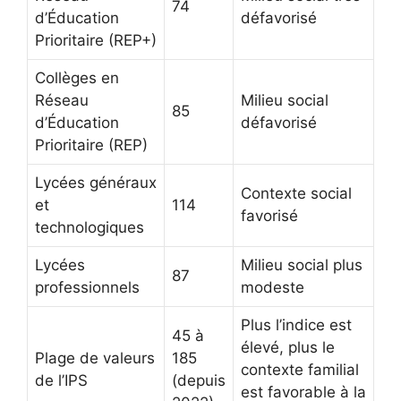
74
d’Éducation
défavorisé
Prioritaire (REP+)
Collèges en
Réseau
Milieu social
85
d’Éducation
défavorisé
Prioritaire (REP)
Lycées généraux
Contexte social
et
114
favorisé
technologiques
Lycées
Milieu social plus
87
professionnels
modeste
Plus l’indice est
45 à
élevé, plus le
Plage de valeurs
185
contexte familial
de l’IPS
(depuis
est favorable à la