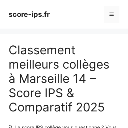
Aller
au
score-ips.fr
Menu
contenu
Classement
meilleurs collèges
à Marseille 14 –
Score IPS &
Comparatif 2025
🔍 Le score IPS collège vous questionne ? Vous