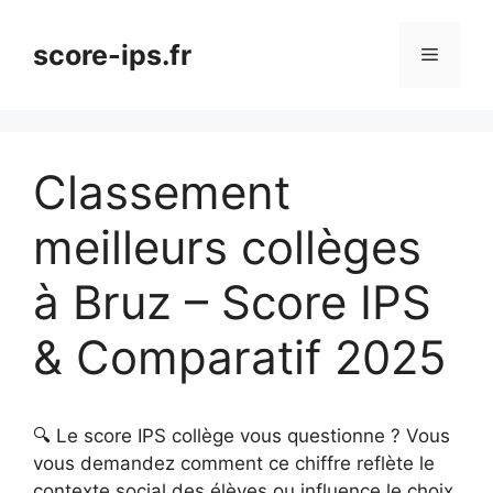
Aller
au
score-ips.fr
Menu
contenu
Classement
meilleurs collèges
à Bruz – Score IPS
& Comparatif 2025
🔍 Le score IPS collège vous questionne ? Vous
vous demandez comment ce chiffre reflète le
contexte social des élèves ou influence le choix