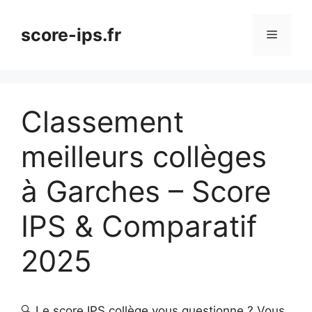
Aller
au
score-ips.fr
Menu
contenu
Classement
meilleurs collèges
à Garches – Score
IPS & Comparatif
2025
🔍 Le score IPS collège vous questionne ? Vous