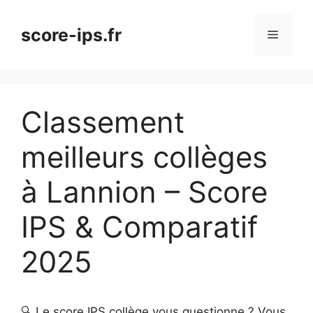
Aller
au
score-ips.fr
Menu
contenu
Classement
meilleurs collèges
à Lannion – Score
IPS & Comparatif
2025
🔍 Le score IPS collège vous questionne ? Vous