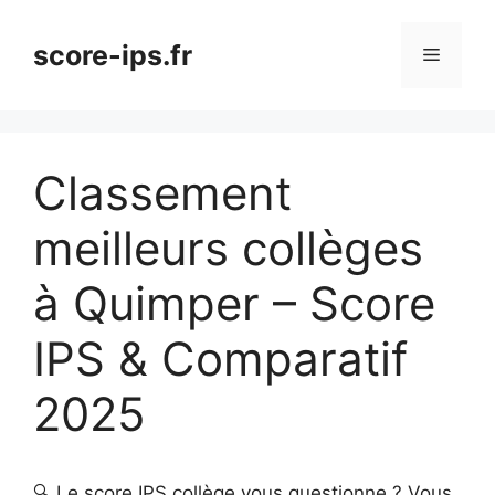
Aller
au
score-ips.fr
Menu
contenu
Classement
meilleurs collèges
à Quimper – Score
IPS & Comparatif
2025
🔍 Le score IPS collège vous questionne ? Vous