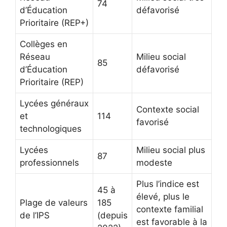
74
d’Éducation
défavorisé
Prioritaire (REP+)
Collèges en
Réseau
Milieu social
85
d’Éducation
défavorisé
Prioritaire (REP)
Lycées généraux
Contexte social
et
114
favorisé
technologiques
Lycées
Milieu social plus
87
professionnels
modeste
Plus l’indice est
45 à
élevé, plus le
Plage de valeurs
185
contexte familial
de l’IPS
(depuis
est favorable à la