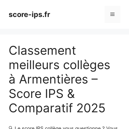
Aller
au
score-ips.fr
Menu
contenu
Classement
meilleurs collèges
à Armentières –
Score IPS &
Comparatif 2025
🔍 Le score IPS collège vous questionne ? Vous