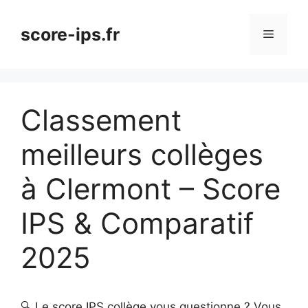
Aller
au
score-ips.fr
Menu
contenu
Classement
meilleurs collèges
à Clermont – Score
IPS & Comparatif
2025
🔍 Le score IPS collège vous questionne ? Vous