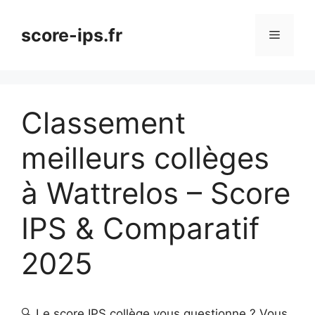
Aller
au
score-ips.fr
Menu
contenu
Classement
meilleurs collèges
à Wattrelos – Score
IPS & Comparatif
2025
🔍 Le score IPS collège vous questionne ? Vous