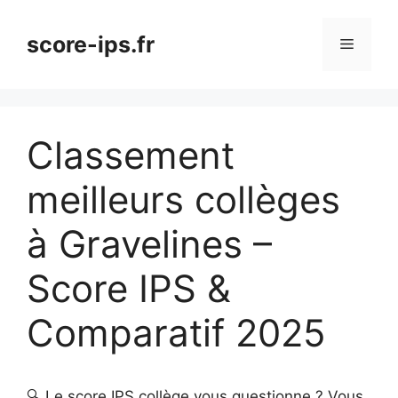
Aller
au
score-ips.fr
Menu
contenu
Classement
meilleurs collèges
à Gravelines –
Score IPS &
Comparatif 2025
🔍 Le score IPS collège vous questionne ? Vous