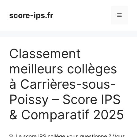
Aller
au
score-ips.fr
Menu
contenu
Classement
meilleurs collèges
à Carrières-sous-
Poissy – Score IPS
& Comparatif 2025
🔍 Le score IPS collège vous questionne ? Vous