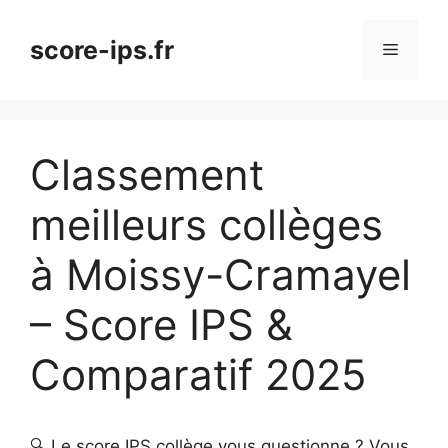
Aller
au
score-ips.fr
Menu
contenu
Classement
meilleurs collèges
à Moissy-Cramayel
– Score IPS &
Comparatif 2025
🔍 Le score IPS collège vous questionne ? Vous