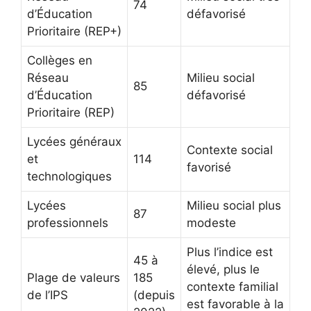
74
d’Éducation
défavorisé
Prioritaire (REP+)
Collèges en
Réseau
Milieu social
85
d’Éducation
défavorisé
Prioritaire (REP)
Lycées généraux
Contexte social
et
114
favorisé
technologiques
Lycées
Milieu social plus
87
professionnels
modeste
Plus l’indice est
45 à
élevé, plus le
Plage de valeurs
185
contexte familial
de l’IPS
(depuis
est favorable à la