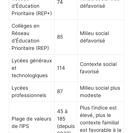
74
d’Éducation
défavorisé
Prioritaire (REP+)
Collèges en
Réseau
Milieu social
85
d’Éducation
défavorisé
Prioritaire (REP)
Lycées généraux
Contexte social
et
114
favorisé
technologiques
Lycées
Milieu social plus
87
professionnels
modeste
Plus l’indice est
45 à
élevé, plus le
Plage de valeurs
185
contexte familial
de l’IPS
(depuis
est favorable à la