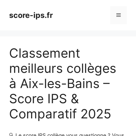
Aller
au
score-ips.fr
Menu
contenu
Classement
meilleurs collèges
à Aix-les-Bains –
Score IPS &
Comparatif 2025
🔍 Le score IPS collège vous questionne ? Vous